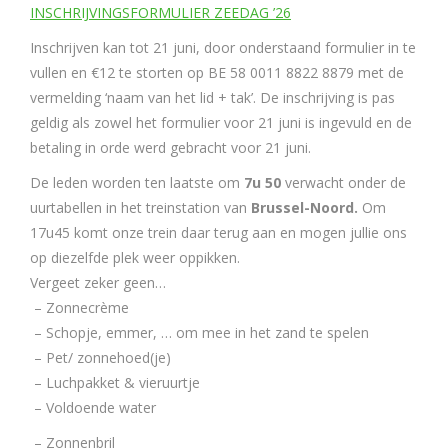
INSCHRIJVINGSFORMULIER ZEEDAG ’26
Inschrijven kan tot 21 juni, door onderstaand formulier in te
vullen en €12 te storten op BE 58 0011 8822 8879 met de
vermelding ‘naam van het lid + tak’. De inschrijving is pas
geldig als zowel het formulier voor 21 juni is ingevuld en de
betaling in orde werd gebracht voor 21 juni.
De leden worden ten laatste om
7u 50
verwacht onder de
uurtabellen in het treinstation van
Brussel-Noord.
Om
17u45 komt onze trein daar terug aan en mogen jullie ons
op diezelfde plek weer oppikken.
Vergeet zeker geen…
– Zonnecrème
– Schopje, emmer, … om mee in het zand te spelen
– Pet/ zonnehoed(je)
– Luchpakket & vieruurtje
– Voldoende water
– Zonnenbril