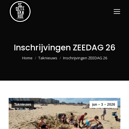
Inschrijvingen ZEEDAG 26
Je bent hier:
Home
Taknieuws
Inschrijvingen ZEEDAG 26
Taknieuws
jun
3
2026