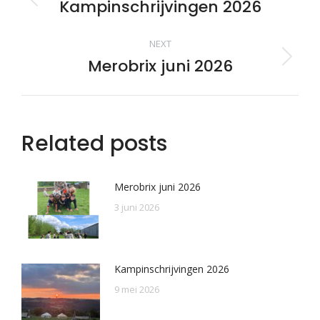
navigation
Kampinschrijvingen 2026
Previous
post:
NEXT
Merobrix juni 2026
Next
post:
Related posts
Merobrix juni 2026
3 juni 2026
Kampinschrijvingen 2026
9 mei 2026