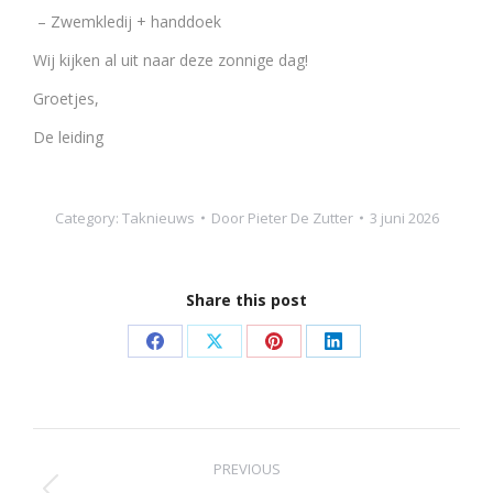
– Zwemkledij + handdoek
Wij kijken al uit naar deze zonnige dag!
Groetjes,
De leiding
Category:
Taknieuws
Door
Pieter De Zutter
3 juni 2026
Share this post
Share
Share
Share
Share
on
on
on
on
Facebook
X
Pinterest
LinkedIn
Post
PREVIOUS