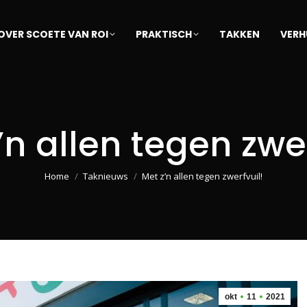
OVER SCOETE VAN ROI
PRAKTISCH
TAKKEN
VERH
’n allen tegen zwer
Je bent hier:
Home
Taknieuws
Met z’n allen tegen zwerfvuil!
okt
11
2021