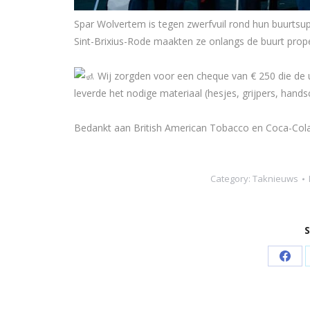
Spar Wolvertem is tegen zwerfvuil rond hun buurtsu
Sint-Brixius-Rode maakten ze onlangs de buurt prope
Wij zorgden voor een cheque van € 250 die de
leverde het nodige materiaal (hesjes, grijpers, hand
Bedankt aan British American Tobacco en Coca-Cola om 
Category:
Taknieuws
S
Shar
on
Face