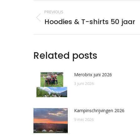
Post
PREVIOUS
navigation
Hoodies & T-shirts 50 jaar
Previous
post:
Related posts
Merobrix juni 2026
3 juni 2026
Kampinschrijvingen 2026
9 mei 2026