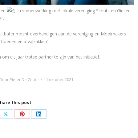
per!
In samenwerking met lokale vereniging Scouts en Gidsen
r.
 uitbater mocht overhandigen aan de vereniging en Mooimakers
schoenen en afvalzakken).
dit jaar trotse partner te zijn van het initiatief.
Door
Pieter De Zutter
11 oktober 2021
hare this post
e
Share
Share
Share
on
on
on
book
X
Pinterest
LinkedIn