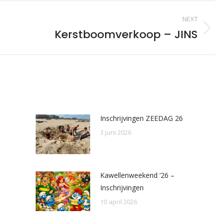
NEXT
Kerstboomverkoop – JINS
Next
post:
Inschrijvingen ZEEDAG 26
3 juni 2026
Kawellenweekend ’26 –
Inschrijvingen
10 april 2026